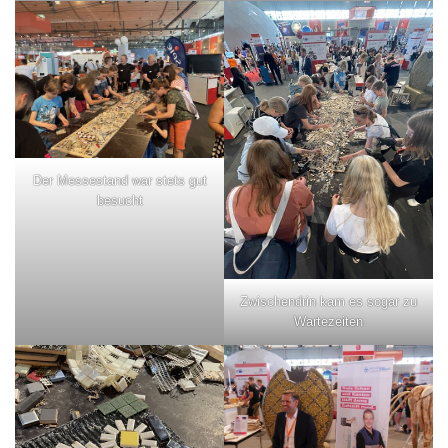
Der Messestand war stets gut
besucht
Zwischendrin kam es sogar zu
Wartezeiten