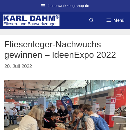
Zum
fliesenwerkzeug-shop.de
Inhalt
springen
Menü
Fliesenleger-Nachwuchs
gewinnen – IdeenExpo 2022
20. Juli 2022