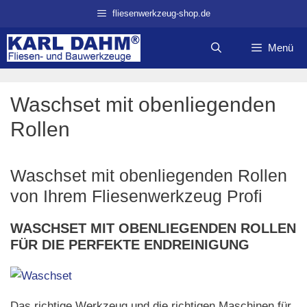
Zum
fliesenwerkzeug-shop.de
Inhalt
springen
Menü
Waschset mit obenliegenden
Rollen
Waschset mit obenliegenden Rollen
von Ihrem Fliesenwerkzeug Profi
WASCHSET MIT OBENLIEGENDEN ROLLEN
FÜR DIE PERFEKTE ENDREINIGUNG
Das richtige Werkzeug und die richtigen Maschinen für