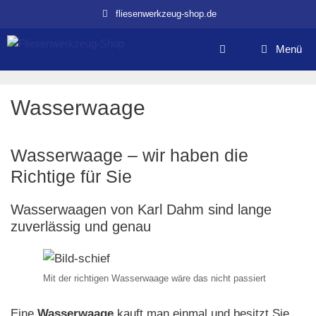
Zum
fliesenwerkzeug-shop.de
Inhalt
springen
Menü
Wasserwaage
Wasserwaage – wir haben die
Richtige für Sie
Wasserwaagen von Karl Dahm sind lange
zuverlässig und genau
Mit der richtigen Wasserwaage wäre das nicht passiert
Eine
Wasserwaage
kauft man einmal und besitzt Sie