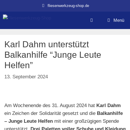
Zum
fliesenwerkzeug-shop.de
Inhalt
springen
Menü
Karl Dahm unterstützt
Balkanhilfe “Junge Leute
Helfen”
13. September 2024
Am Wochenende des 31. August 2024 hat
Karl Dahm
ein Zeichen der Solidarität gesetzt und die
Balkanhilfe
– Junge Leute Helfen
mit einer großzügigen Spende
unterstützt.
Drei Paletten voller Schuhe und Kleidung