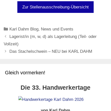
Zur Stellenausschreibung-Übersicht
Kategorien
Karl Dahm Blog
,
News und Events
Lagerist/in (m, w, d) als Lagerleitung (Teil- oder
Vollzeit)
Das Stachelschwein – NEU bei KARL DAHM
Gleich vormerken!
Die 33. Handwerkertage
von Karl Dahm