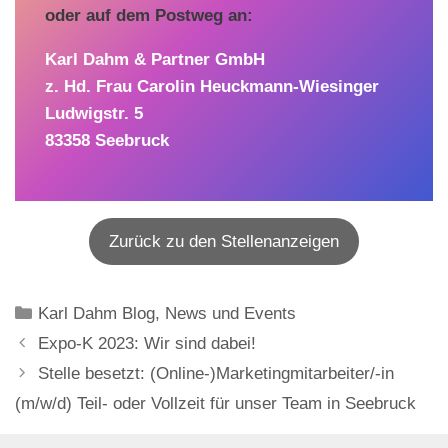
oder auf dem Postweg an:
Karl Dahm & Partner GmbH
z. Hd. Frau Carolin Heuckmann-Wiesinger
Ludwigstr. 5
83358 Seebruck
Zurück zu den Stellenanzeigen
Kategorien
Karl Dahm Blog
,
News und Events
Expo-K 2023: Wir sind dabei!
Stelle besetzt: (Online-)Marketingmitarbeiter/-in
(m/w/d) Teil- oder Vollzeit für unser Team in Seebruck