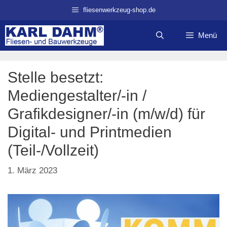
Zum
fliesenwerkzeug-shop.de
Inhalt
springen
Menü
Stelle besetzt:
Mediengestalter/-in /
Grafikdesigner/-in (m/w/d) für
Digital- und Printmedien
(Teil-/Vollzeit)
1. März 2023