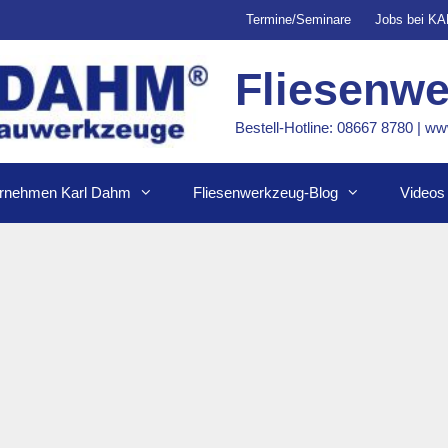
Termine/Seminare
Jobs bei K
Fliesenw
Bestell-Hotline: 08667 8780 | 
rnehmen Karl Dahm
Fliesenwerkzeug-Blog
Videos
tarbeiter (m/w/d) für den Innendien
 gesucht