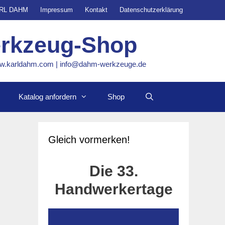
ARL DAHM
Impressum
Kontakt
Datenschutzerklärung
erkzeug-Shop
www.karldahm.com | info@dahm-werkzeuge.de
Katalog anfordern
Shop
Gleich vormerken!
Die 33.
st
Handwerkertage