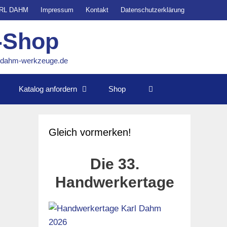
ARL DAHM
Impressum
Kontakt
Datenschutzerklärung
-Shop
o@dahm-werkzeuge.de
Katalog anfordern
Shop
Gleich vormerken!
Die 33.
Handwerkertage