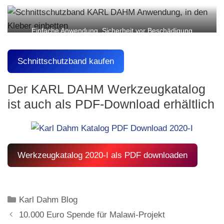
die passende Länge
Schnittschutzbands
zugeschnitten werden
Schutzhandschuhe
Einfache Anwendung, Sicherheit vor Beschädigung
Schnittschutzband kaufen
Der KARL DAHM Werkzeugkatalog
ist auch als PDF-Download erhältlich
Werkzeugkatalog 2020-I als PDF downloaden
Kategorien
Karl Dahm Blog
10.000 Euro Spende für Malawi-Projekt