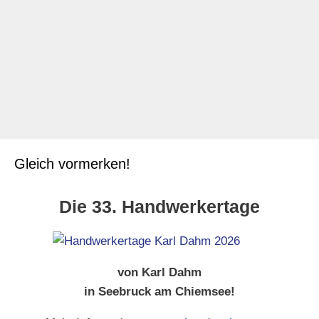
Weiterlesen ...
Kategorien
Fliesen legen - Tipps und Tricks
,
Karl Dahm Blog
Schlagwörter
fliesenwerkzeug
,
fugen reinigen
,
fugenreiniger
,
fugentorpedo
,
professionelle fugenreinigung
,
verfugen
Gleich vormerken!
Die 33. Handwerkertage
von Karl Dahm
in Seebruck am Chiemsee!