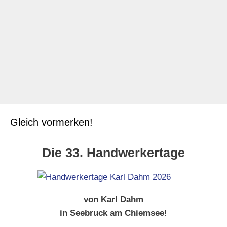
Weiterlesen ...
Kategorien
Fliesen legen - Tipps und Tricks
,
Karl Dahm Blog
Schlagwörter
fliesenwerkzeug
,
fugen reinigen
,
fugenreiniger
,
fugentorpedo
,
professionelle fugenreinigung
,
verfugen
Gleich vormerken!
Die 33. Handwerkertage
von Karl Dahm
in Seebruck am Chiemsee!