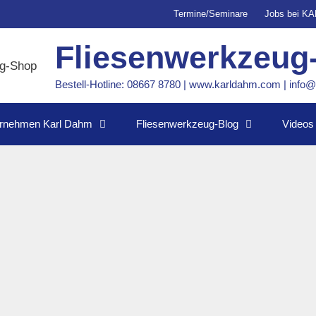
Termine/Seminare
Jobs bei K
Fliesenwerkzeug
Bestell-Hotline: 08667 8780 | www.karldahm.com | inf
rnehmen Karl Dahm
Fliesenwerkzeug-Blog
Videos
id bei Karl Dahm