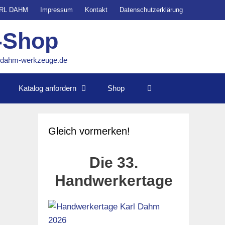
ARL DAHM
Impressum
Kontakt
Datenschutzerklärung
-Shop
o@dahm-werkzeuge.de
Katalog anfordern
Shop
Gleich vormerken!
Die 33.
Handwerkertage