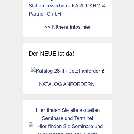
am!
kills
>> Nähere Infos hier
gt
ger
Der NEUE ist da!
-
t der
KATALOG ANFORDERN!
iesen
Hier finden Sie alle aktuellen
Seminare und Termine!