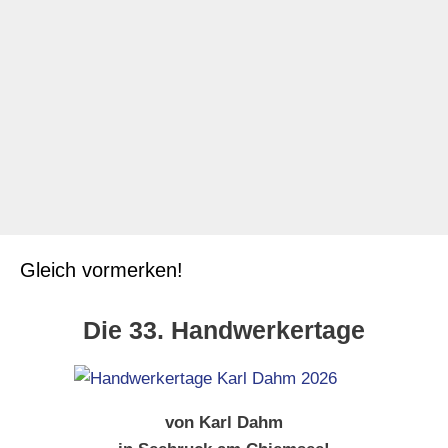
belegte Welberg einen
Weiterlesen ...
Kategorien
Karl Dahm Blog
,
News und Events
Schlagwörter
5. platz
,
brasilien
,
europameisterschaft
,
euroskills
,
fliesen legen
,
meisterschaft
,
tim welberg
,
worldskills
Gleich vormerken!
Die 33. Handwerkertage
von Karl Dahm